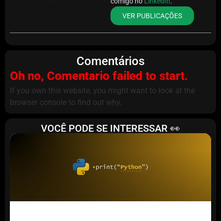
comigo no
LinkedIn
.
VER PUBLICAÇÕES
Comentários
Oh no, Comentario failed to start.
If you own this website, you might want to look at the
browser console to find out why.
VOCÊ PODE SE INTERESSAR 👀