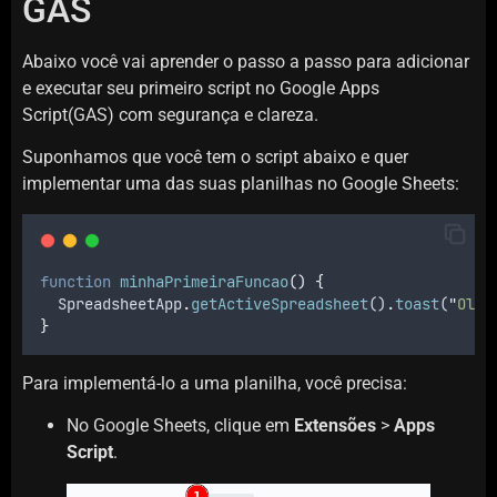
GAS
Abaixo você vai aprender o passo a passo para adicionar
e executar seu primeiro script no Google Apps
Script(GAS) com segurança e clareza.
Suponhamos que você tem o script abaixo e quer
implementar uma das suas planilhas no Google Sheets:
function
minhaPrimeiraFuncao
()
{
SpreadsheetApp
.
getActiveSpreadsheet
()
.
toast
(
"
Olá,
}
Para implementá-lo a uma planilha, você precisa:
No Google Sheets, clique em
Extensões
>
Apps
Script
.