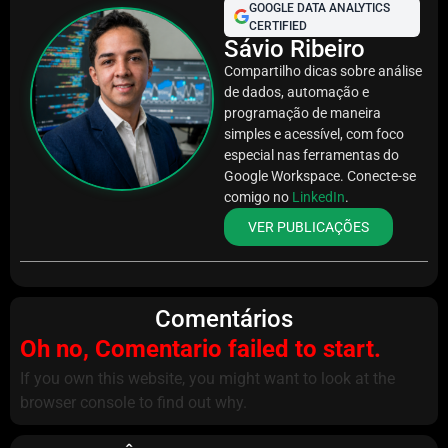
GOOGLE DATA ANALYTICS
CERTIFIED
Sávio Ribeiro
Compartilho dicas sobre análise
de dados, automação e
programação de maneira
simples e acessível, com foco
especial nas ferramentas do
Google Workspace. Conecte-se
comigo no
LinkedIn
.
VER PUBLICAÇÕES
Comentários
Oh no, Comentario failed to start.
If you own this website, you might want to look at the
browser console to find out why.