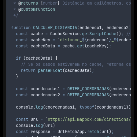
 * 
@
returns
{
number
}
 Distância em quilômetros, com 
 * 
@
customfunction
 */
function
CALCULAR_DISTANCIA
(
endereco1
,
endereco2
)
{
const
cache
=
CacheService
.
getScriptCache
()
;
// O
const
cacheKey
=
`
distance_
${
endereco1
}
_
${
enderec
const
cachedData
=
cache
.
get
(
cacheKey
)
;
if
 (
cachedData
) 
{
// Se os dados estiverem no cache, retorna os d
return
parseFloat
(
cachedData
)
;
}
const
coordenadas1
=
OBTER_COORDENADAS
(
endereco1
)
const
coordenadas2
=
OBTER_COORDENADAS
(
endereco2
)
console
.
log
(
coordenadas1
,
typeof
(
coordenadas1
))
const
url
=
`
https://api.mapbox.com/directions/v5
console
.
log
(
url
)
const
response
=
UrlFetchApp
.
fetch
(
url
)
;