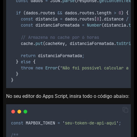
const
dados
=
JSON
.
parse
(
response
.
getContentText
(
if
 (
dados
.
routes
&&
dados
.
routes
.
length 
>
0
) 
{
const
distancia
=
dados
.
routes
[
0
]
.
distance
/
10
const
distanciaFormatada
=
Number
(
distancia
.
toF
// Armazena no cache por 6 horas
cache
.
put
(
cacheKey
,
distanciaFormatada
.
toString
return
distanciaFormatada
;
}
else
{
throw
new
Error
(
'
Não foi possível calcular a di
}
}
No seu editor do Apps Script, insira todo o código abaixo:
const
MAPBOX_TOKEN
=
'
seu-token-de-api-aqui
'
;
/**