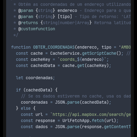
 * Obtém as coordenadas de um endereço utilizando a
 * 
@
param
{
string
}
endereco
 - Endereço para o qual 
 * 
@
param
{
string
}
[
tipo
]
 - Tipo de retorno: 'LATIT
 * 
@
returns
{
string|number|Array
}
 Retorna latitude,
 * 
@
customfunction
 */
function
OBTER_COORDENADAS
(
endereco
,
tipo
=
'
AMBOS
'
const
cache
=
CacheService
.
getScriptCache
()
;
// O
const
cacheKey
=
`
coords_
${
endereco
}
`
;
const
cachedData
=
cache
.
get
(
cacheKey
)
;
let
coordenadas
;
if
 (
cachedData
) 
{
// Se os dados estiverem no cache, usa os dados
coordenadas
=
JSON
.
parse
(
cachedData
)
;
}
else
{
const
url
=
`
https://api.mapbox.com/search/geoc
const
response
=
UrlFetchApp
.
fetch
(
url
)
;
const
dados
=
JSON
.
parse
(
response
.
getContentTex