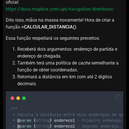
oficial:
https://docs.mapbox.com/api/navigation/directions/
Dito isso, mãos na massa novamente! Hora de criar a
função
=CALCULAR_DISTANCIA()
.
Essa função respeitará os seguintes preceitos:
Receberá dois argumentos: endereço de partida e
endereço de chegada.
Também terá uma política de
cache
semelhante a
função de obter coordenadas.
Retornará a distância em km com até 2 dígitos
decimais.
/**
 * Calcula a distância entre dois endereços em quil
 * 
@
param
{
string
}
endereco1
 - Primeiro endereço.
 * 
@
param
{
string
}
endereco2
 - Segundo endereço.