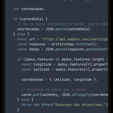
let
coordenadas
;
if
 (
cachedData
) 
{
// Se os dados estiverem no cache, usa os dados
coordenadas
=
JSON
.
parse
(
cachedData
)
;
}
else
{
const
url
=
`
https://api.mapbox.com/search/geoc
const
response
=
UrlFetchApp
.
fetch
(
url
)
;
const
dados
=
JSON
.
parse
(
response
.
getContentTex
if
 (
dados
.
features
&&
dados
.
features
.
length 
>
0
const
longitude
=
dados
.
features
[
0
]
.
propertie
const
latitude
=
dados
.
features
[
0
]
.
properties
coordenadas
=
{
latitude
,
longitude
}
;
// Armazena no cache por 6 horas
cache
.
put
(
cacheKey
,
JSON
.
stringify
(
coordenada
}
else
{
throw
new
Error
(
'
Endereço não encontrado.
'
)
;
}