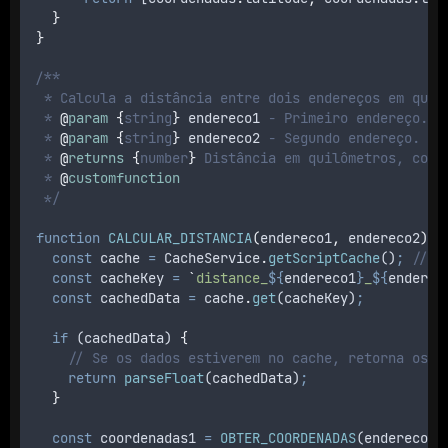
}
}
/**
 * Calcula a distância entre dois endereços em quil
 * 
@
param
{
string
}
endereco1
 - Primeiro endereço.
 * 
@
param
{
string
}
endereco2
 - Segundo endereço.
 * 
@
returns
{
number
}
 Distância em quilômetros, com 
 * 
@
customfunction
 */
function
CALCULAR_DISTANCIA
(
endereco1
,
endereco2
)
{
const
cache
=
CacheService
.
getScriptCache
()
;
// O
const
cacheKey
=
`
distance_
${
endereco1
}
_
${
enderec
const
cachedData
=
cache
.
get
(
cacheKey
)
;
if
 (
cachedData
) 
{
// Se os dados estiverem no cache, retorna os d
return
parseFloat
(
cachedData
)
;
}
const
coordenadas1
=
OBTER_COORDENADAS
(
endereco1
)