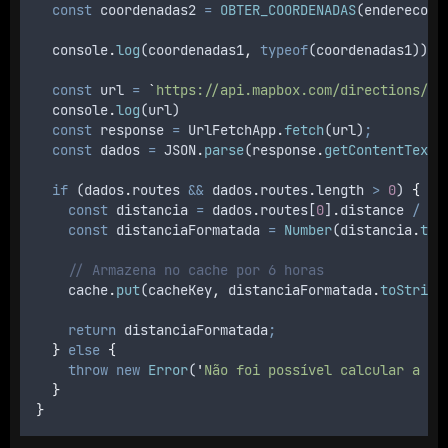
const
coordenadas2
=
OBTER_COORDENADAS
(
endereco2
)
console
.
log
(
coordenadas1
,
typeof
(
coordenadas1
))
const
url
=
`
https://api.mapbox.com/directions/v5
console
.
log
(
url
)
const
response
=
UrlFetchApp
.
fetch
(
url
)
;
const
dados
=
JSON
.
parse
(
response
.
getContentText
(
if
 (
dados
.
routes
&&
dados
.
routes
.
length 
>
0
) 
{
const
distancia
=
dados
.
routes
[
0
]
.
distance
/
10
const
distanciaFormatada
=
Number
(
distancia
.
toF
// Armazena no cache por 6 horas
cache
.
put
(
cacheKey
,
distanciaFormatada
.
toString
return
distanciaFormatada
;
}
else
{
throw
new
Error
(
'
Não foi possível calcular a di
}
}