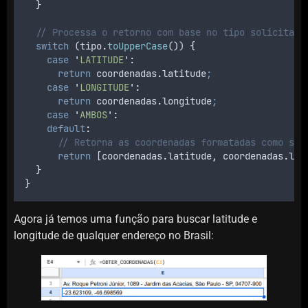
}
// Processa o retorno com base no tipo solicitado
switch
 (
tipo
.
toUpperCase
()) 
{
case
'
LATITUDE
'
:
return
coordenadas
.
latitude
;
case
'
LONGITUDE
'
:
return
coordenadas
.
longitude
;
case
'
AMBOS
'
:
default
:
// Retorna as coordenadas formatadas como str
return
 [
coordenadas
.
latitude
,
coordenadas
.
lon
}
}
Agora já temos uma função para buscar latitude e
longitude de qualquer endereço no Brasil: