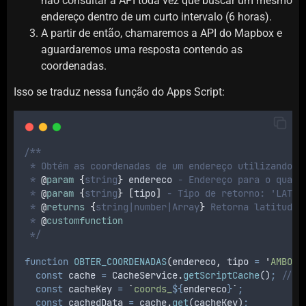
não consultar a API toda vez que buscar um mesmo
endereço dentro de um curto intervalo (6 horas).
A partir de então, chamaremos a API do Mapbox e
aguardaremos uma resposta contendo as
coordenadas.
Isso se traduz nessa função do Apps Script:
/**
 * Obtém as coordenadas de um endereço utilizando a
 * 
@
param
{
string
}
endereco
 - Endereço para o qual 
 * 
@
param
{
string
}
[
tipo
]
 - Tipo de retorno: 'LATIT
 * 
@
returns
{
string|number|Array
}
 Retorna latitude,
 * 
@
customfunction
 */
function
OBTER_COORDENADAS
(
endereco
,
tipo
=
'
AMBOS
'
const
cache
=
CacheService
.
getScriptCache
()
;
// O
const
cacheKey
=
`
coords_
${
endereco
}
`
;
const
cachedData
=
cache
.
get
(
cacheKey
)
;