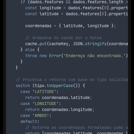
if
 (
dados
.
features
&&
dados
.
features
.
length 
>
0
const
longitude
=
dados
.
features
[
0
]
.
propertie
const
latitude
=
dados
.
features
[
0
]
.
properties
coordenadas
=
{
latitude
,
longitude
}
;
// Armazena no cache por 6 horas
cache
.
put
(
cacheKey
,
JSON
.
stringify
(
coordenada
}
else
{
throw
new
Error
(
'
Endereço não encontrado.
'
)
;
}
}
// Processa o retorno com base no tipo solicitado
switch
 (
tipo
.
toUpperCase
()) 
{
case
'
LATITUDE
'
:
return
coordenadas
.
latitude
;
case
'
LONGITUDE
'
:
return
coordenadas
.
longitude
;
case
'
AMBOS
'
:
default
:
// Retorna as coordenadas formatadas como str
return
 [
coordenadas
.
latitude
,
coordenadas
.
lon