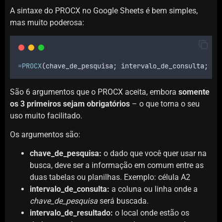
A sintaxe do PROCX no Google Sheets é bem simples,
mas muito poderosa:
=
PROCX
(
chave_de_pesquisa
; 
intervalo_de_consulta
; 
in
São 6 argumentos que o PROCX aceita, embora
somente
os 3 primeiros sejam obrigatórios
– o que torna o seu
uso muito facilitado.
Os argumentos são:
chave_de_pesquisa:
o dado que você quer usar na
busca, deve ser a informação em comum entre as
duas tabelas ou planilhas. Exemplo: célula A2
intervalo_de_consulta:
a coluna ou linha onde a
chave_de_pesquisa
será buscada.
intervalo_de_resultado:
o local onde estão os