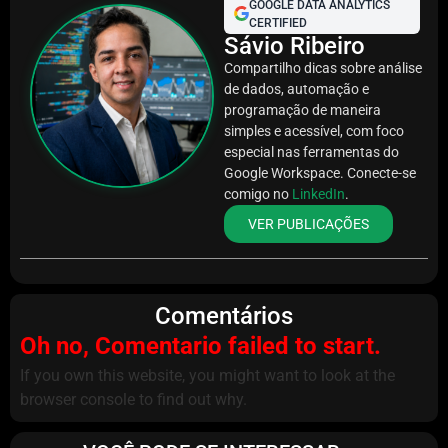
GOOGLE DATA ANALYTICS
CERTIFIED
Sávio Ribeiro
Compartilho dicas sobre análise
de dados, automação e
programação de maneira
simples e acessível, com foco
especial nas ferramentas do
Google Workspace. Conecte-se
comigo no
LinkedIn
.
VER PUBLICAÇÕES
Comentários
Oh no, Comentario failed to start.
If you own this website, you might want to look at the
browser console to find out why.