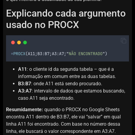
Explicando cada argumento
usado no PROCX
=
PROCX
(
A11
;
B3
:
B7
;
A3
:
A7
;
"
NÃO ENCONTRADO
"
)
A11
: o cliente id da segunda tabela – que é a
informação em comum entre as duas tabelas.
B3:B7
: onde A11 está sendo procurado.
A3:A7
: intervalo de dados que estamos buscando,
caso A11 seja encontrado.
Resumidamente:
quando o PROCX no Google Sheets
encontra A11 dentro de B3:B7, ele vai “salvar” em qual
linha A11 foi encontrado. Com base no número dessa
linha, ele buscará o valor correspondente em A3:A7.