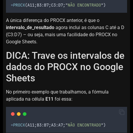
=
PROCX
(
A11
;
B3
:
B7
;
C3
:
D7
;
"
NÃO ENCONTRADO
"
)
A única diferença do PROCX anterior, é que o
intervalo_de_resultado
agora inclui as colunas C até a D
(C3:D7) – ou seja, mais uma facilidade do PROCX no
Google Sheets.
DICA: Trave os intervalos de
dados do PROCX no Google
Sheets
No primeiro exemplo que trabalhamos, a fórmula
aplicada na célula
E11
foi essa:
=
PROCX
(
A11
;
B3
:
B7
;
A3
:
A7
;
"
NÃO ENCONTRADO
"
)