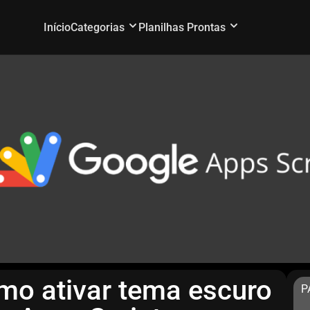
Início
Categorias
Planilhas Prontas
mo ativar tema escuro
P