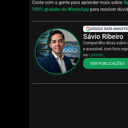
Conte com a gente para aprender mais sobre
Ap
100% gratuito do WhatsApp
para resolver dúvi
GOOGLE DATA ANALYTIC
Sávio Ribeiro
Compartilho dicas sobre
e acessível, com foco es
no
LinkedIn
.
VER PUBLICAÇÕES