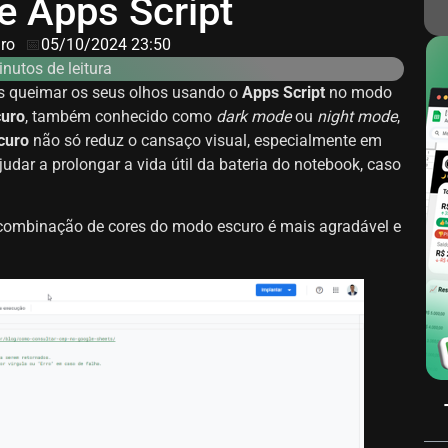
e Apps Script
iro
📅
05/10/2024 23:50
nutos de leitura
s queimar os seus olhos usando o
Apps Script
no modo
uro
, também conhecido como
dark mode
ou
night mode
,
curo
não só reduz o cansaço visual, especialmente em
ar a prolongar a vida útil da bateria do notebook, caso
combinação de cores do modo escuro é mais agradável e