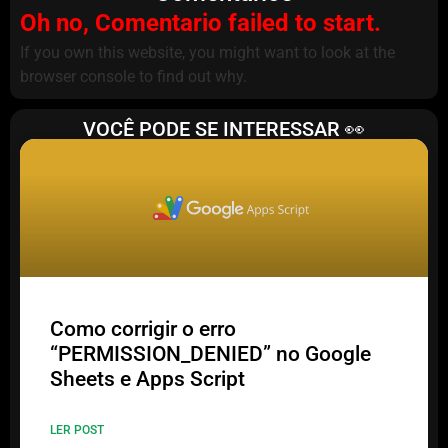
Oh no, Comentario failed to start.
If you own this website, you might want to look at the
browser console to find out why.
VOCÊ PODE SE INTERESSAR 👀
Como corrigir o erro
“PERMISSION_DENIED” no Google
Sheets e Apps Script
LER POST