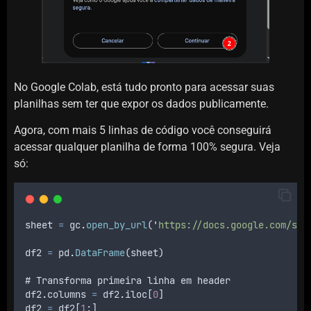
No Google Colab, está tudo pronto para acessar suas
planilhas sem ter que expor os dados publicamente.
Agora, com mais 5 linhas de código você conseguirá
acessar qualquer planilha de forma 100% segura. Veja
só:
sheet
=
gc
.
open_by_url
(
'
https://docs.google.com/spr
df2
=
pd
.
DataFrame
(
sheet
)
# 
Transforma
primeira
linha
em
header
df2
.
columns
=
df2
.
iloc
[
0
]
df2
=
df2
[
1
:]