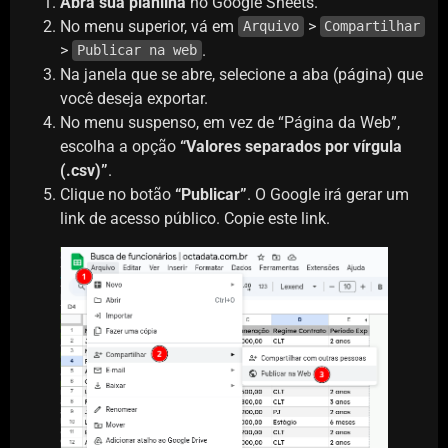
Abra sua planilha
no Google Sheets.
No menu superior, vá em
>
Arquivo
Compartilhar
>
.
Publicar na web
Na janela que se abre, selecione a aba (página) que
você deseja exportar.
No menu suspenso, em vez de “Página da Web”,
escolha a opção
“Valores separados por vírgula
(.csv)”
.
Clique no botão
“Publicar”
. O Google irá gerar um
link de acesso público. Copie este link.