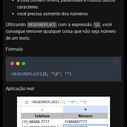
a lista contém hífens, parênteses e muitos outros
caracteres.
você precisa somente dos números.
Utilizando
com a expressão
, você
REGEXREPLACE
\D
consegue remover qualquer coisa que não seja número
de um texto.
Fórmula:
=
REGEXREPLACE
(
J3
; 
"
\D
"
; 
""
)
Aplicação real: