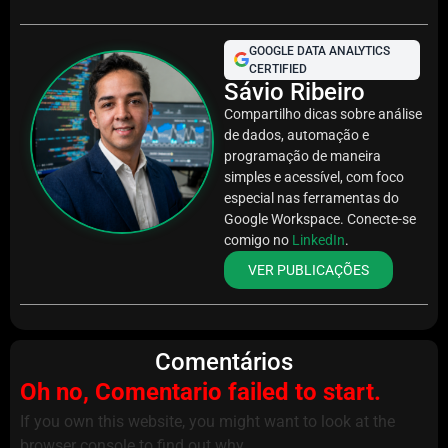
GOOGLE DATA ANALYTICS
CERTIFIED
Sávio Ribeiro
Compartilho dicas sobre análise
de dados, automação e
programação de maneira
simples e acessível, com foco
especial nas ferramentas do
Google Workspace. Conecte-se
comigo no
LinkedIn
.
VER PUBLICAÇÕES
Comentários
Oh no, Comentario failed to start.
If you own this website, you might want to look at the
browser console to find out why.