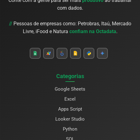
Conte com a gente para ser mais
produtivo
ao trabalhar
com dados.
//
Pessoas de empresas como: Petrobras, Itaú, Mercado
Livre, iFood e Natura
confiam na Octadata
.
Categorias
Google Sheets
Excel
Apps Script
Looker Studio
Python
SQL