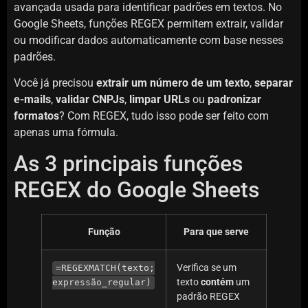
avançada usada para identificar padrões em textos. No
Google Sheets, funções REGEX permitem extrair, validar
ou modificar dados automaticamente com base nesses
padrões.
Você já precisou
extrair um número de um texto
,
separar
e-mails
,
validar CNPJs
,
limpar URLs
ou
padronizar
formatos
? Com REGEX, tudo isso pode ser feito com
apenas uma fórmula.
As 3 principais funções
REGEX do Google Sheets
Função
Para que serve
Verifica se um
=REGEXMATCH(texto;
texto
contém
um
expressão_regular)
padrão REGEX