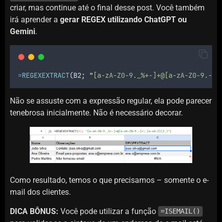
criar, mas continue até o final desse post. Você também
irá aprender a
gerar REGEX utilizando ChatGPT ou
Gemini
.
=
REGEXEXTRACT
(
B2
; 
"
[a-zA-Z0-9._%+-]+@[a-zA-Z0-9.-]+
Não se assuste com a expressão regular, ela pode parecer
tenebrosa inicialmente. Não é necessário decorar.
Como resultado, temos o que precisamos – somente o e-
mail dos clientes.
DICA BÔNUS:
Você pode utilizar a função
=ISEMAIL()