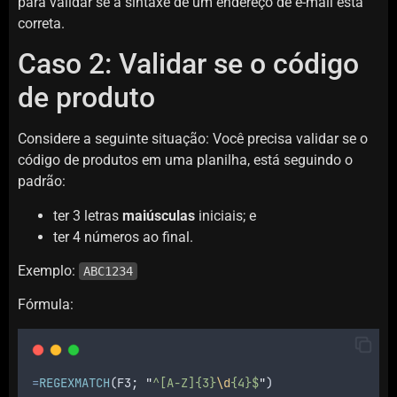
para validar se a sintaxe de um endereço de e-mail está
correta.
Caso 2: Validar se o código
de produto
Considere a seguinte situação: Você precisa validar se o
código de produtos em uma planilha, está seguindo o
padrão:
ter 3 letras
maiúsculas
iniciais; e
ter 4 números ao final.
Exemplo:
ABC1234
Fórmula:
=
REGEXMATCH
(
F3
; 
"
^[A-Z]{3}
\d
{4}$
"
)