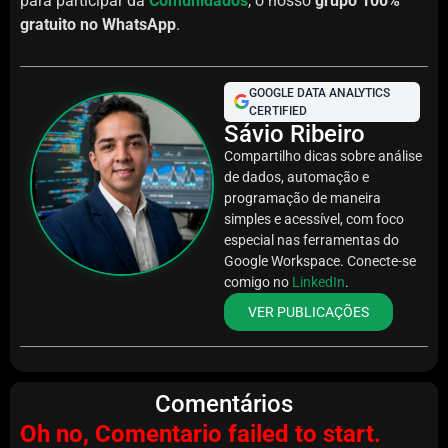
para participar da
Comunidados
, o nosso
grupo 100%
gratuito no WhatsApp
.
GOOGLE DATA ANALYTICS
CERTIFIED
Sávio Ribeiro
Compartilho dicas sobre análise
de dados, automação e
programação de maneira
simples e acessível, com foco
especial nas ferramentas do
Google Workspace. Conecte-se
comigo no
LinkedIn
.
VER PUBLICAÇÕES
Comentários
Oh no, Comentario failed to start.